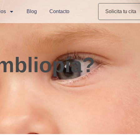
ios
Blog
Contacto
Solicita tu cita
mbliopía?